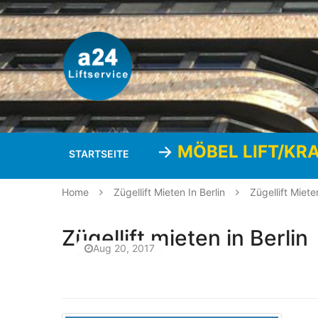
->
MÖBEL LIFT/KR
STARTSEITE
Home
Zügellift Mieten In Berlin
Zügellift Miete
Zügellift mieten in Berlin
Aug 20, 2017